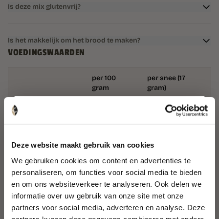
Is deze mix glutenvrij?
Is het makkelijk om het brood te maken?
VOEDINGSWAARDEN
per 100
per snee (17
gram
gram)
Energie kJ/kcal
1581/379
269/64
Vetten
23 g
3,8 g
Deze website maakt gebruik van cookies
WIL JIJ 8% KORTING?
Waarvan
We gebruiken cookies om content en advertenties te
5,0 g
0,8 g
verzadigd
personaliseren, om functies voor social media te bieden
en om ons websiteverkeer te analyseren. Ook delen we
Schrijf je nu in voor onze nieuwsbrief en
Koolhydraten
10 g
1,7 g
informatie over uw gebruik van onze site met onze
ontvang 8% korting op je eerste bestelling!
partners voor social media, adverteren en analyse. Deze
Waarvan suikers
5,2 g
0,9 g
partners kunnen deze gegevens combineren met andere